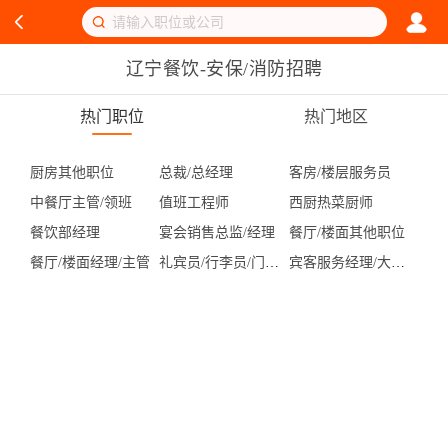
辽宁餐饮-安保/消防招聘
热门职位
热门地区
厨房其他职位
总裁/总经理
客房/楼层服务员
中餐厅主管/领班
值班工程师
西厨热菜厨师
餐饮部经理
宴会销售总监/经理
餐厅/楼面其他职位
餐厅/楼面经理/主管
礼宾员/行李员/门童/机场代表
宾客服务经理/大堂副理