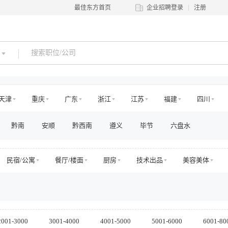
最佳东方首页
企业招聘登录
注册
天津
重庆
广东
浙江
江苏
福建
四川
河南
吉林
江西
辽宁
陕西
黑龙江
青海
黔南
安顺
黔西南
遵义
毕节
六盘水
澳门
国外
民宿/公寓
餐厅/楼面
厨房
技术出品
美容美体
乐园
旅游交通
娱乐
运动健身
零售管理
店面店
划与设计
房地产销售/中介
房地产工程
高层管理
市场/
财务/审计/税务
法务/咨询
工程/维修
安保/消防
生产
其他
2001-3000
3001-4000
4001-5000
5001-6000
6001-80