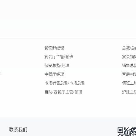
餐饮部经理
总裁/总
宴会厅主管/领班
宴会销
保安总监/经理
销售总
管
中餐厅经理
客房/
市场销售总监/市场总监
值班工
自助/西餐厅主管/领班
炉灶主
联系我们