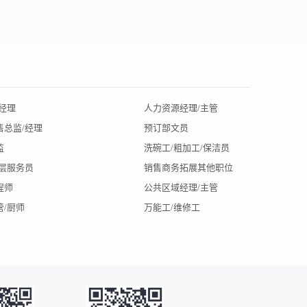
经理
人力资源经理/主管
北京招聘
售总监/经理
预订部文员
辽宁招聘
监
洗碗工/粗加工/保洁员
陕西招聘
楼层服务员
销售商务拓展其他职位
大连招聘
程师
公共区域经理/主管
杭州招聘
管/厨师
万能工/维修工
昆明招聘
深圳招聘
武汉招聘
银川招聘