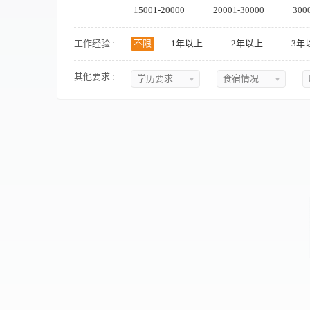
15001-20000
20001-30000
300
工作经验 :
不限
1年以上
2年以上
3年
其他要求 :
学历要求
食宿情况
不限
不限
初中
提供食宿
中专
不提供食宿
中技
可提供吃
高中
可提供住
大专
食宿面议
本科
硕士
博士