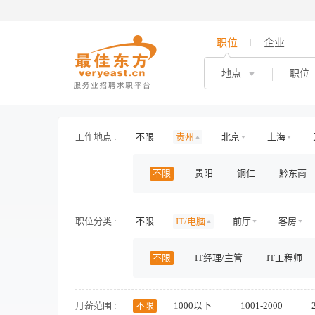
职位
企业
地点
职位
工作地点 :
不限
贵州
北京
上海
海南
山东
山西
河北
不限
贵阳
铜仁
黔东南
新疆
西藏
内蒙古
香港
职位分类 :
不限
IT/电脑
前厅
客房
医生/医技
护士/护理
旅游/景区/
不限
IT经理/主管
IT工程师
物业管理
房地产开发
房地产规
客服及支持
人力资源
行政
影视/演出
储备/实习
兼职
月薪范围 :
不限
1000以下
1001-2000