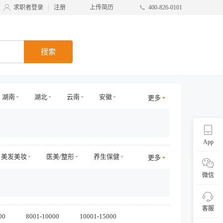
求职者登录
注册
上传简历
400-826-0101
搜索
湖南
湖北
云南
安徽
更多
甘肃
台湾
广西
宁夏
App
美发美妆
医美/整形
养生保健
更多
员
电商运营
电商其他
微信
运营
销售/商务拓展
收益/预订
营运
采购/物流
供应链
直播
客服
00
8001-10000
10001-15000