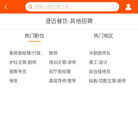
澄迈餐饮-其他招聘
热门职位
热门地区
客房部经理/行政管家
厨师
中厨厨师长
炉灶主管/厨师
培训主管/讲师
美工/设计
销售专员
前厅部经理
前台接待员
保安
美容导师/督导
砧板/切配主管/厨师